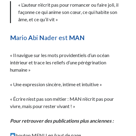
« L’auteur n’écrit pas pour romancer ou faire joli, il
Archives
façonne ce qui anime son cœur, ce qui habite son
âme, et ce qu’il vit »
Archives
M
ario
A
bi
N
ader est
MAN
« Il navigue sur les mots providentiels d’un océan
intérieur et trace les reliefs d’une pérégrination
humaine »
« Une expression sincère, intime et intuitive »
« Écrire n’est pas son métier : MAN n’écrit pas pour
vivre, mais pour rester vivant ! »
Pour retrouver des publications plus anciennes :
bouton MENU
en haut de page