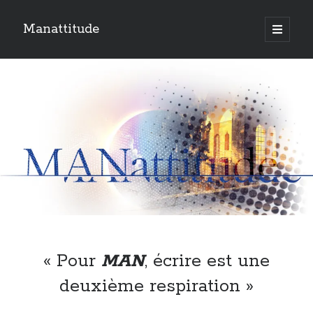
Manattitude
open
primary
Sidebar
menu
ARTICLES RÉCENTS
C’est qui moi ?
Doit-on haïr la mort ?
Le réveil de l’ange…
TOUTES LES PUBLICATIONS
TOUTES
LES
PUBLICATIONS
Search
« Pour
MAN
, écrire est une
deuxième respiration »