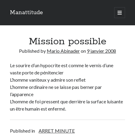
Manattitude
open
primary
Sidebar
menu
ARTICLES RÉCENTS
Mission possible
C’est qui moi ?
Doit-on haïr la mort ?
Published by
Mario Abinader
on
9 janvier 2008
Le réveil de l’ange…
Le sourire d’un hypocrite est comme le vernis d’une
vaste porte de pénitencier
TOUTES LES PUBLICATIONS
L’homme vaniteux y admire son reflet
TOUTES
L’homme ordinaire ne se laisse pas berner par
LES
l’apparence
PUBLICATIONS
L’homme de foi pressent que derrière la surface luisante
Search
un
être
humain est enfermé.
Published in
ARRET MINUTE