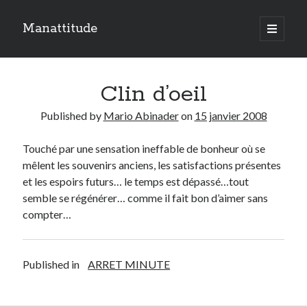
Manattitude
open
primary
Sidebar
menu
ARTICLES RÉCENTS
Clin d’oeil
C’est qui moi ?
Doit-on haïr la mort ?
Published by
Mario Abinader
on
15 janvier 2008
Le réveil de l’ange…
Touché par une sensation ineffable de bonheur où se
mêlent
les souvenirs anciens, les satisfactions présentes
TOUTES LES PUBLICATIONS
et les espoirs futurs… le temps est dépassé…tout
TOUTES
semble se
régénérer
… comme il fait bon d’aimer sans
LES
compter…
PUBLICATIONS
Search
Published in
ARRET MINUTE