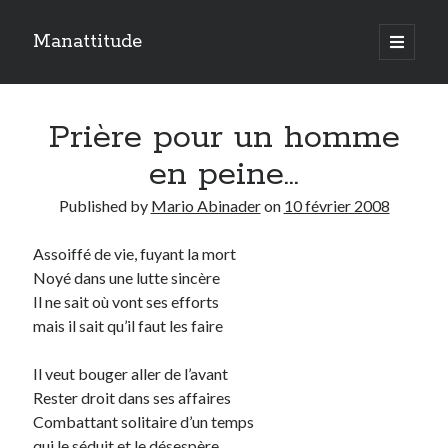
Manattitude
open
primary
Sidebar
menu
ARTICLES RÉCENTS
Prière pour un homme
C’est qui moi ?
Doit-on haïr la mort ?
en peine…
Le réveil de l’ange…
Published by
Mario Abinader
on
10 février 2008
Assoiffé de vie, fuyant la mort
TOUTES LES PUBLICATIONS
Noyé dans une lutte sincère
TOUTES
Il ne sait où vont ses efforts
LES
PUBLICATIONS
mais il sait qu’il faut les faire
Search
Il veut bouger aller de l’avant
Rester droit dans ses affaires
Combattant solitaire d’un temps
qui le séduit et le désespère