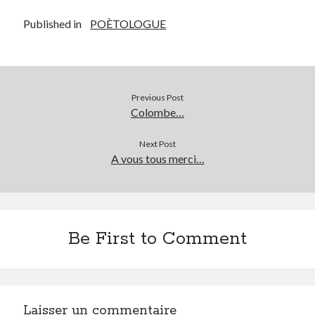
Published in
POÈTOLOGUE
Archives
Archives
Previous Post
Colombe…
Next Post
A vous tous merci…
Be First to Comment
Laisser un commentaire