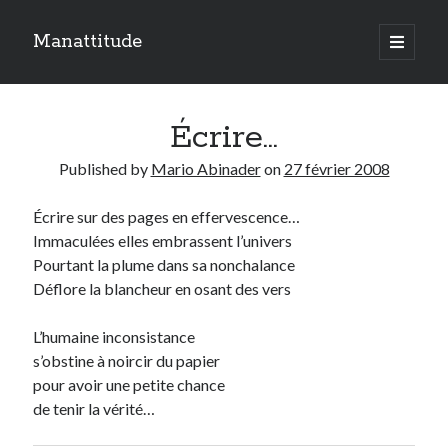
Manattitude
open
primary
Sidebar
menu
ARTICLES RÉCENTS
Écrire…
C’est qui moi ?
Doit-on haïr la mort ?
Published by
Mario Abinader
on
27 février 2008
Le réveil de l’ange…
Écrire sur des pages en effervescence…
Immaculées elles embrassent l’univers
TOUTES LES PUBLICATIONS
Pourtant la plume dans sa nonchalance
TOUTES
Déflore la blancheur en osant des vers
LES
PUBLICATIONS
L’humaine inconsistance
Search
s’obstine à noircir du papier
pour avoir une petite chance
de tenir la vérité…