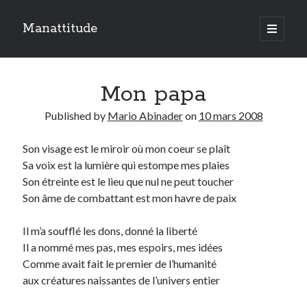
Manattitude
open
primary
Sidebar
menu
ARTICLES RÉCENTS
Mon papa
C’est qui moi ?
Doit-on haïr la mort ?
Published by
Mario Abinader
on
10 mars 2008
Le réveil de l’ange…
Son visage est le miroir où mon coeur se
plaît
Sa voix est la lumière qui estompe mes plaies
TOUTES LES PUBLICATIONS
Son
étreinte
est le lieu que nul ne peut
touch
er
TOUTES
Son
âme de combattant
est mon havre de paix
LES
PUBLICATIONS
Il m’a soufflé les dons, donné la liberté
Search
Il a nommé mes pas, mes espoirs, mes idées
Comme avait fait le premier de l’humanité
aux créatures naissantes de l’univers entier