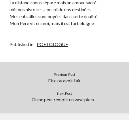
La distance nous sépare mais un amour sacré
unit nos histoires, consolide nos
destinées
Archives
Mes entrailles sont noyées dans cette dualité
Archives
Mon Père vit en moi, mais il est fort éloigné
Published in
POÈTOLOGUE
Previous Post
Etre ou avoir l’air
Next Post
On ne peut remplir un vase plein…