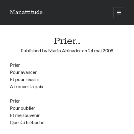
Manattitude
open
primary
Sidebar
menu
ARTICLES RÉCENTS
Prier…
C’est qui moi ?
Doit-on haïr la mort ?
Published by
Mario Abinader
on
24 mai 2008
Le réveil de l’ange…
Prier
Pour avancer
TOUTES LES PUBLICATIONS
Et pour
réussir
TOUTES
A trouver la paix
LES
PUBLICATIONS
Prier
Search
Pour oublier
Et me souvenir
Que j’ai
trébuché