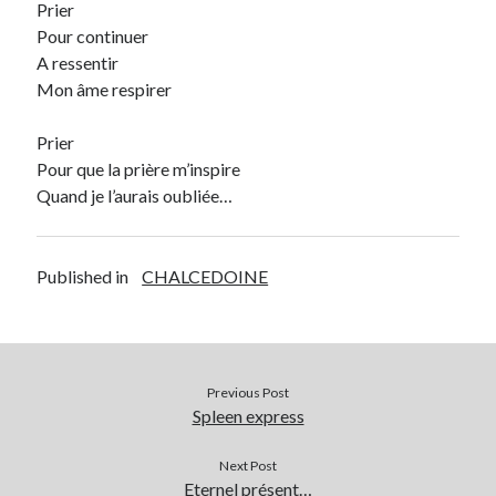
Prier
Pour continuer
Archives
A ressentir
Archives
Mon
âme
respirer
Prier
Pour que la
prière
m’inspire
Quand je l’aurais oubliée…
Published in
CHALCEDOINE
Previous Post
Spleen express
Next Post
Eternel présent…