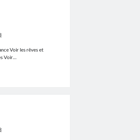
8
ance Voir les rêves et
es Voir…
8