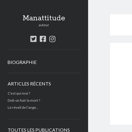
Manattitude
auteur
twitter
facebook
instagram
BIOGRAPHIE
Sidebar
ARTICLES RÉCENTS
C’est qui moi ?
Doit-on haïr la mort ?
Le réveil de l’ange…
TOUTES LES PUBLICATIONS