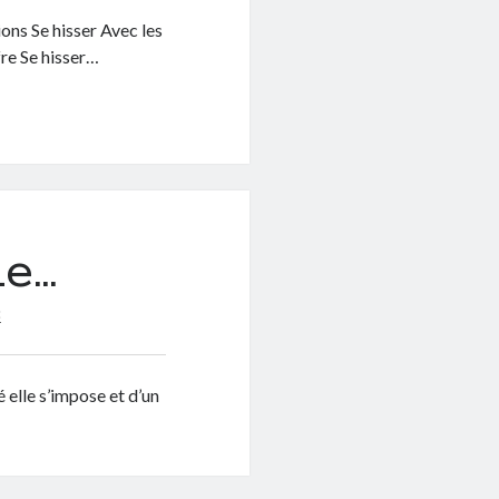
ons Se hisser Avec les
fre Se hisser…
le…
8
 elle s’impose et d’un