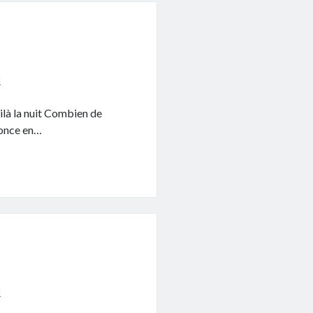
8
oilà la nuit Combien de
fonce en…
8