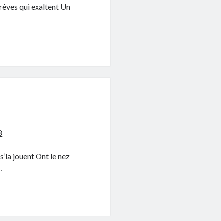
rêves qui exaltent Un
8
’la jouent Ont le nez
…