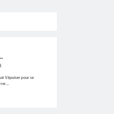
…
8
uir S’épuiser pour se
errer…
me…