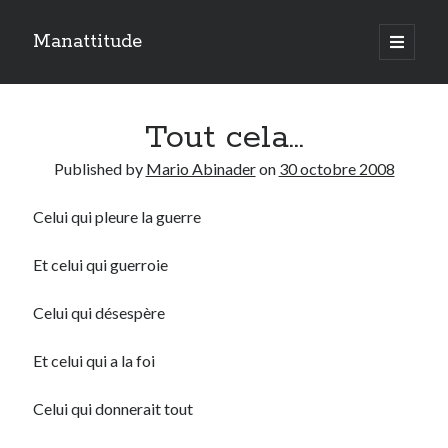
Manattitude
open
primary
Sidebar
menu
ARTICLES RÉCENTS
Tout cela…
C’est qui moi ?
Doit-on haïr la mort ?
Published by
Mario Abinader
on
30 octobre 2008
Le réveil de l’ange…
Celui qui pleure la guerre
TOUTES LES PUBLICATIONS
Et celui qui guerroie
TOUTES
LES
Celui qui désespère
PUBLICATIONS
Search
Et celui qui a la foi
Celui qui donnerait tout