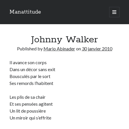
Manattitude
open
primary
Sidebar
menu
ARTICLES RÉCENTS
Johnny Walker
C’est qui moi ?
Doit-on haïr la mort ?
Published by
Mario Abinader
on
30 janvier 2010
Le réveil de l’ange…
Il avance son corps
Dans un décor sans exit
TOUTES LES PUBLICATIONS
Bousculés par le sort
TOUTES
Ses remords l’habitent
LES
PUBLICATIONS
Les plis de sa chair
Search
Et ses pensées agitent
Un lit de poussière
Un miroir qui s’effrite