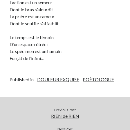
L’action est un semeur
Dont le bras s’alourdit
Archives
La prière est un rameur
Archives
Dont le souffle s’affaiblit
Le temps est le témoin
D’un espace rétréci
Le spécimen est un humain
Forçât de l’infini…
Published in
DOULEUR EXQUISE
POÈTOLOGUE
Previous Post
RIEN de RIEN
Next Post