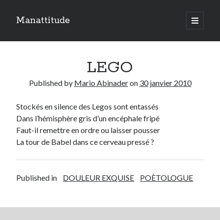
Manattitude
open
primary
Sidebar
menu
ARTICLES RÉCENTS
LEGO
C’est qui moi ?
Doit-on haïr la mort ?
Published by
Mario Abinader
on
30 janvier 2010
Le réveil de l’ange…
Stockés en silence des
Legos
sont entassés
Dans l’hémisphère gris d’un encéphale fripé
TOUTES LES PUBLICATIONS
Faut-il
remettre en ordre ou laisser pousser
TOUTES
La tour de
Babel
dans ce cerveau pressé ?
LES
PUBLICATIONS
Search
Published in
DOULEUR EXQUISE
POÈTOLOGUE