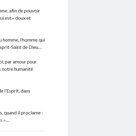
même, afin de pouvoir
i est « doux et
enu homme, l’homme qui
Esprit-Saint de Dieu…
soi, par amour pour
ns notre humanité
e l’Esprit, dans
ns, quand il proclame :
rs »…