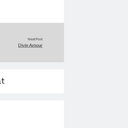
Next Post
Divin Amour
t