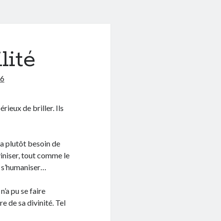
lité
16
ieux de briller. Ils
 a plutôt besoin de
iniser, tout comme le
de s’humaniser…
n’a pu se faire
e de sa divinité. Tel