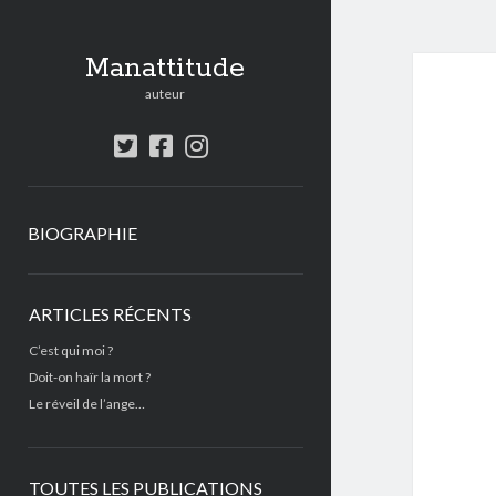
Manattitude
auteur
twitter
facebook
instagram
BIOGRAPHIE
Sidebar
ARTICLES RÉCENTS
C’est qui moi ?
Doit-on haïr la mort ?
Le réveil de l’ange…
TOUTES LES PUBLICATIONS