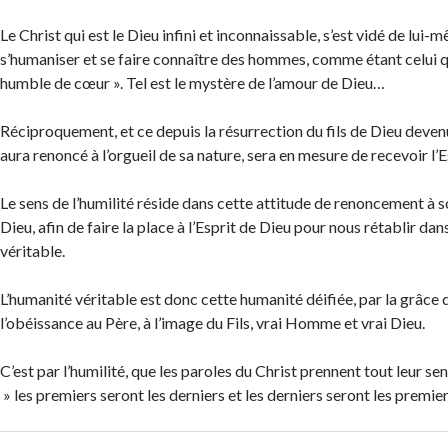
Le Christ qui est le Dieu infini et inconnaissable, s’est vidé de lui-
s’humaniser et se faire connaître des hommes, comme étant celui qu
humble de cœur ». Tel est le mystère de l’amour de Dieu…
Réciproquement, et ce depuis la résurrection du fils de Dieu dev
aura renoncé à l’orgueil de sa nature, sera en mesure de recevoir l’
Le sens de l’humilité réside dans cette attitude de renoncement à 
Dieu, afin de faire la place à l’Esprit de Dieu pour nous rétablir da
véritable.
L’humanité véritable est donc cette humanité déifiée, par la grâce d
l’obéissance au Père, à l’image du Fils, vrai Homme et vrai Dieu.
C’est par l’humilité, que les paroles du Christ prennent tout leur se
» les premiers seront les derniers et les derniers seront les premie