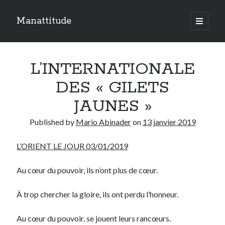
Manattitude
open
primary
Sidebar
menu
ARTICLES RÉCENTS
L’INTERNATIONALE
C’est qui moi ?
Doit-on haïr la mort ?
DES « GILETS
Le réveil de l’ange…
JAUNES »
Published by
Mario Abinader
on
13 janvier 2019
TOUTES LES PUBLICATIONS
TOUTES
L’ORIENT LE JOUR 03/01/2019
LES
PUBLICATIONS
Au cœur du pouvoir, ils n’ont plus de cœur.
Search
À trop chercher la gloire, ils ont perdu l’honneur.
Au cœur du pouvoir, se jouent leurs rancœurs.