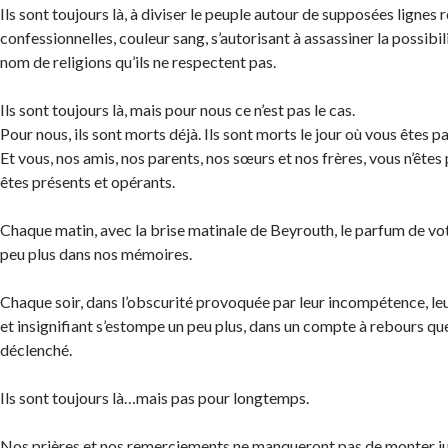
Ils sont toujours là, à diviser le peuple autour de supposées lignes
confessionnelles, couleur sang, s’autorisant à assassiner la possibil
nom de religions qu’ils ne respectent pas.
Ils sont toujours là, mais pour nous ce n’est pas le cas.
Pour nous, ils sont morts déjà. Ils sont morts le jour où vous êtes par
Et vous, nos amis, nos parents, nos sœurs et nos frères, vous n’êtes
êtes présents et opérants.
Chaque matin, avec la brise matinale de Beyrouth, le parfum de vot
peu plus dans nos mémoires.
Chaque soir, dans l’obscurité provoquée par leur incompétence, le
et insignifiant s’estompe un peu plus, dans un compte à rebours que
déclenché.
Ils sont toujours là…mais pas pour longtemps.
Nos prières et nos remerciements ne manqueront pas de monter jus