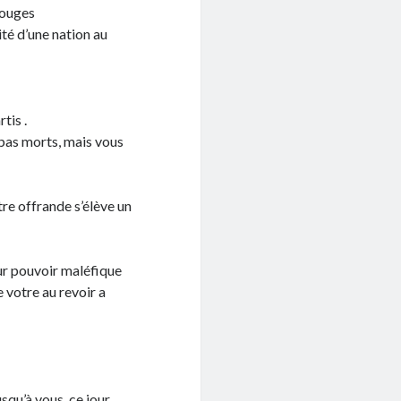
 rouges
ité d’une nation au
tis .
 pas morts, mais vous
re offrande s’élève un
ur pouvoir maléfique
 votre au revoir a
qu’à vous, ce jour