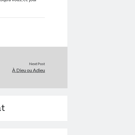
Next Post
À Dieu ou Adieu
t