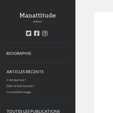
Manattitude
auteur
twitter
facebook
instagram
BIOGRAPHIE
Sidebar
ARTICLES RÉCENTS
C’est qui moi ?
Doit-on haïr la mort ?
Le réveil de l’ange…
TOUTES LES PUBLICATIONS