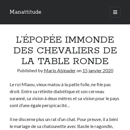
Manattitude
open
primary
Sidebar
menu
ARTICLES RÉCENTS
L’ÉPOPÉE IMMONDE
C’est qui moi ?
Doit-on haïr la mort ?
DES CHEVALIERS DE
Le réveil de l’ange…
LA TABLE RONDE
Published by
Mario Abinader
on
15 janvier 2020
TOUTES LES PUBLICATIONS
TOUTES
Le roi Miaou, vieux matou à la patte folle, ne file pas
LES
droit. Entre sa rétinite diabétique et son cerveau
PUBLICATIONS
suranné, sa vision à deux mètres et sa vision pour le pays
Search
sont d’une égale perspicacité…
Il ne discerne plus un rat d’un chat. Pour preuve, il a béni
le mariage de sa chatounette avec Basile le ragondin,